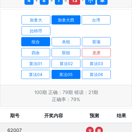
4
+
8
+
1
=
13
-
小
单
加拿大
加拿大西
台湾
比特币
组合
杀组
双项
四余
双组
龙虎
算法01
算法02
算法03
算法04
算法05
算法06
100
期 正确：
79
期 错误：
21
期
正确率：
79
%
期号
开奖内容
预测
结果
62007
大
单