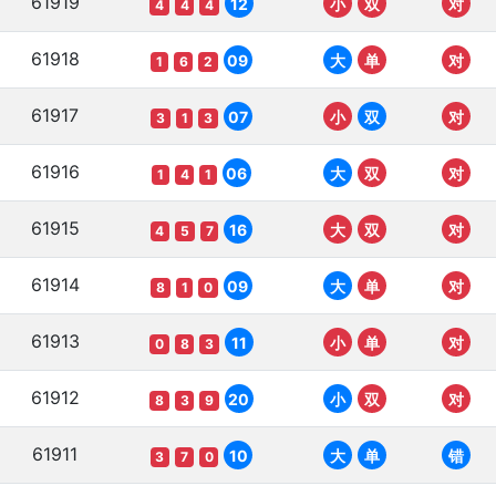
61919
12
小
双
对
4
4
4
61918
09
大
单
对
1
6
2
61917
07
小
双
对
3
1
3
61916
06
大
双
对
1
4
1
61915
16
大
双
对
4
5
7
61914
09
大
单
对
8
1
0
61913
11
小
单
对
0
8
3
61912
20
小
双
对
8
3
9
61911
10
大
单
错
3
7
0