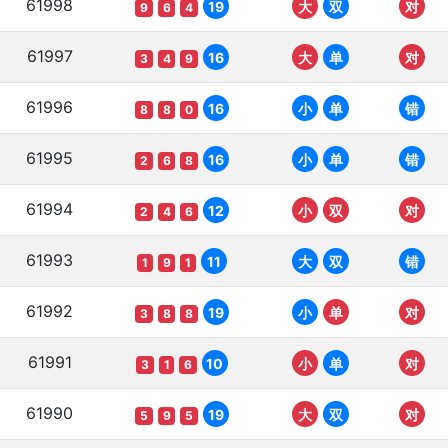
61998
19
大
双
对
9
6
4
61997
16
大
单
对
3
4
9
61996
16
小
单
错
8
8
0
61995
16
小
单
错
2
6
8
61994
12
小
双
对
2
4
6
61993
11
大
双
错
1
9
1
61992
19
小
单
对
3
8
8
61991
10
小
单
对
3
1
6
61990
19
大
双
对
5
9
5