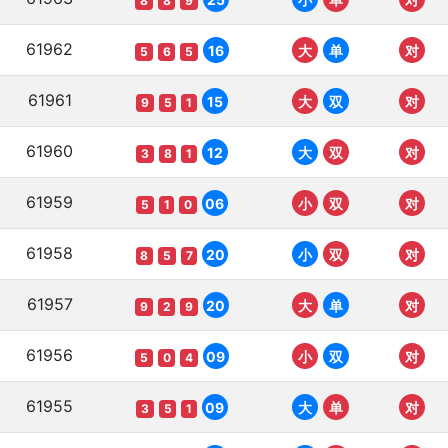
8
8
9
61962
16
大
单
对
5
6
5
61961
15
大
双
对
9
5
1
61960
12
大
双
对
3
8
1
61959
06
小
双
对
5
1
0
61958
20
小
双
对
8
5
7
61957
20
大
单
对
9
2
9
61956
09
小
双
对
5
0
4
61955
09
大
单
对
3
5
1