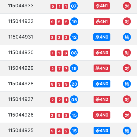
115044933
杀4N1
07
对
5
1
1
115044932
杀4N1
19
对
9
5
5
115044931
杀4N0
12
错
8
2
2
115044930
杀4N3
08
对
1
1
6
115044929
杀4N3
16
对
2
7
7
115044928
杀4N0
20
错
8
3
9
115044927
杀4N2
05
对
2
2
1
115044926
杀4N0
15
对
2
5
8
115044925
杀4N3
15
错
9
4
2