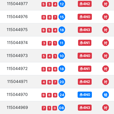
115044977
杀4N2
12
对
5
3
4
115044976
杀4N0
15
对
0
8
7
115044975
杀4N3
18
对
9
5
4
115044974
杀4N1
11
对
3
7
1
115044973
杀4N0
10
对
5
4
1
115044972
杀4N1
18
对
3
9
6
115044971
杀4N2
20
对
4
9
7
115044970
杀4N0
24
错
9
6
9
115044969
杀4N3
08
对
7
1
0