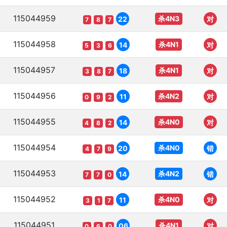
115044959
杀4N3
22
对
7
8
7
115044958
杀4N1
14
对
5
3
6
115044957
杀4N1
18
对
3
8
7
115044956
杀4N2
11
对
0
9
2
115044955
杀4N0
14
对
4
8
2
115044954
杀4N0
20
错
4
7
9
115044953
杀4N2
14
错
7
7
0
115044952
杀4N0
11
对
3
1
7
115044951
杀4N1
06
对
0
6
0