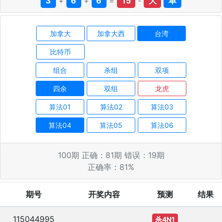
3
+
6
+
6
=
15
-
大
单
加拿大
加拿大西
台湾
比特币
组合
杀组
双项
四余
双组
龙虎
算法01
算法02
算法03
算法04
算法05
算法06
100
期 正确：
81
期 错误：
19
期
正确率：
81
%
期号
开奖内容
预测
结果
115044995
杀4N1