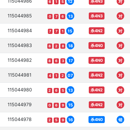
115044986
杀4N3
12
对
6
1
5
115044985
杀4N3
13
对
0
7
6
115044984
杀4N2
15
对
7
7
1
115044983
杀4N0
18
对
8
2
8
115044982
杀4N0
17
对
8
6
3
115044981
杀4N2
07
对
4
1
2
115044980
杀4N2
13
对
2
6
5
115044979
杀4N2
15
对
0
6
9
115044978
杀4N0
16
错
2
5
9