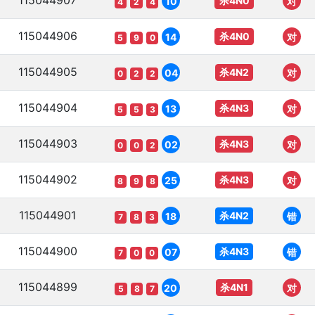
115044907
杀4N0
10
对
4
2
4
115044906
杀4N0
14
对
5
9
0
115044905
杀4N2
04
对
0
2
2
115044904
杀4N3
13
对
5
5
3
115044903
杀4N3
02
对
0
0
2
115044902
杀4N3
25
对
8
9
8
115044901
杀4N2
18
错
7
8
3
115044900
杀4N3
07
错
7
0
0
115044899
杀4N1
20
对
5
8
7