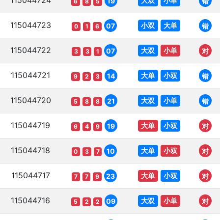
115044724
大双
小单
19
错
6
8
5
115044723
小双
大单
07
错
0
1
6
115044722
大双
小单
07
对
3
3
1
115044721
大单
小双
14
错
9
2
3
115044720
大双
小单
21
错
5
8
8
115044719
大单
小双
19
对
6
4
9
115044718
大单
小双
10
对
0
3
7
115044717
大单
小双
23
对
7
7
9
115044716
大双
小单
09
对
5
2
2