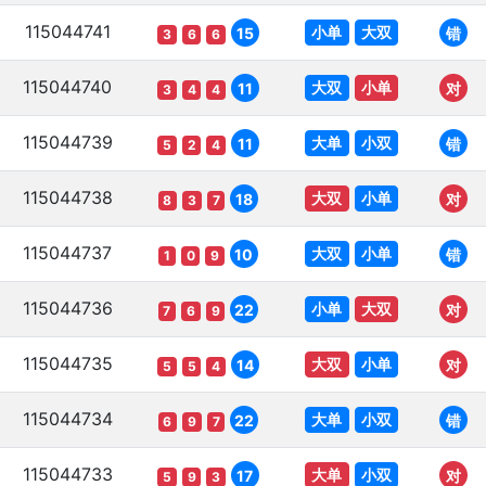
115044741
小单
大双
15
错
3
6
6
115044740
大双
小单
11
对
3
4
4
115044739
大单
小双
11
错
5
2
4
115044738
大双
小单
18
对
8
3
7
115044737
大双
小单
10
错
1
0
9
115044736
小单
大双
22
对
7
6
9
115044735
大双
小单
14
对
5
5
4
115044734
大单
小双
22
错
6
9
7
115044733
大单
小双
17
对
5
9
3