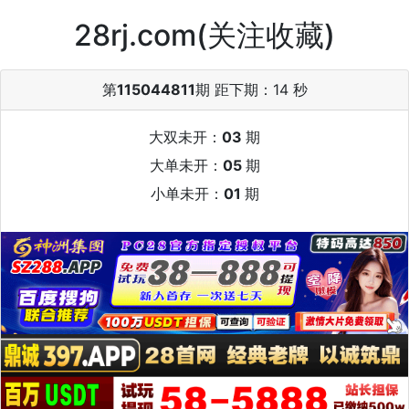
28rj.com(关注收藏)
第
115044811
期 距下期：
14 秒
大双未开：
03
期
大单未开：
05
期
小单未开：
01
期