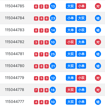
115044785
大双
小单
13
对
6
2
5
115044784
小单
大双
23
错
9
8
6
115044783
大单
小双
14
错
8
3
3
115044782
小双
大单
10
对
3
2
5
115044781
大双
小单
25
错
9
7
9
115044780
大双
小单
21
错
8
8
5
115044779
大单
小双
12
对
4
5
3
115044778
大双
小单
18
对
7
3
8
115044777
大双
小单
10
错
4
4
2