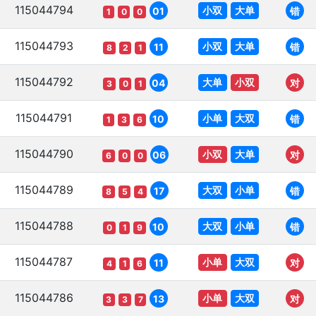
115044794
小双
大单
01
错
1
0
0
115044793
小双
大单
11
错
8
2
1
115044792
大单
小双
04
对
3
0
1
115044791
小单
大双
10
错
1
3
6
115044790
小双
大单
06
对
6
0
0
115044789
大双
小单
17
错
8
5
4
115044788
大双
小单
10
错
0
1
9
115044787
小单
大双
11
对
4
1
6
115044786
小单
大双
13
对
3
3
7