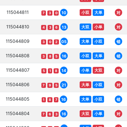
115044811
小双
大单
10
对
7
3
0
115044810
大双
小单
13
对
4
3
6
115044809
大单
小双
05
错
3
0
2
115044808
小双
大单
16
错
3
8
5
115044807
小单
大双
14
对
5
1
8
115044806
大单
小双
21
对
7
9
5
115044805
大单
小双
16
错
1
8
7
115044804
大双
小单
16
对
7
6
3