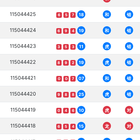
115044425
18
和
错
6
5
7
115044424
19
和
错
6
9
4
115044423
11
虎
错
3
5
3
115044422
19
虎
错
8
9
2
115044421
07
和
错
0
0
7
115044420
25
虎
错
9
8
8
115044419
10
虎
对
0
4
6
115044418
15
龙
对
6
5
4