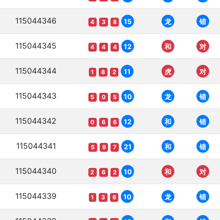
115044346
15
龙
错
4
3
8
115044345
12
和
对
4
4
4
115044344
11
虎
对
1
8
2
115044343
10
龙
错
5
0
5
115044342
12
和
错
0
6
6
115044341
21
和
错
5
9
7
115044340
10
和
对
2
6
2
115044339
10
龙
错
1
3
6