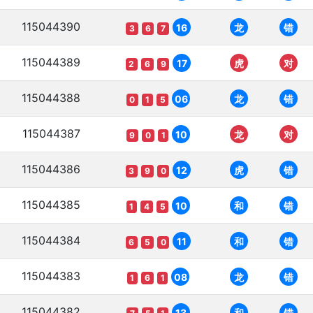
115044390
16
龙
错
3
6
7
115044389
17
虎
对
2
6
9
115044388
06
龙
错
0
1
5
115044387
10
龙
对
9
0
1
115044386
12
虎
错
3
9
0
115044385
10
和
错
1
4
5
115044384
11
和
错
6
5
0
115044383
08
龙
错
1
6
1
115044382
13
和
错