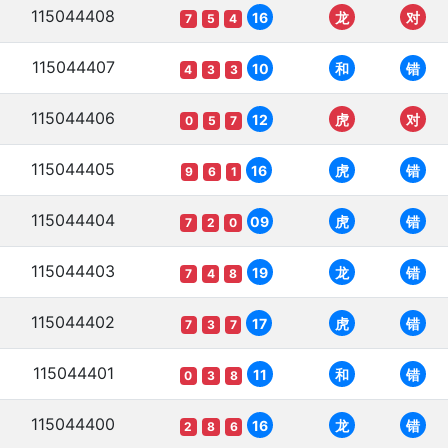
115044408
16
龙
对
7
5
4
115044407
10
和
错
4
3
3
115044406
12
虎
对
0
5
7
115044405
16
虎
错
9
6
1
115044404
09
虎
错
7
2
0
115044403
19
龙
错
7
4
8
115044402
17
虎
错
7
3
7
115044401
11
和
错
0
3
8
115044400
16
龙
错
2
8
6